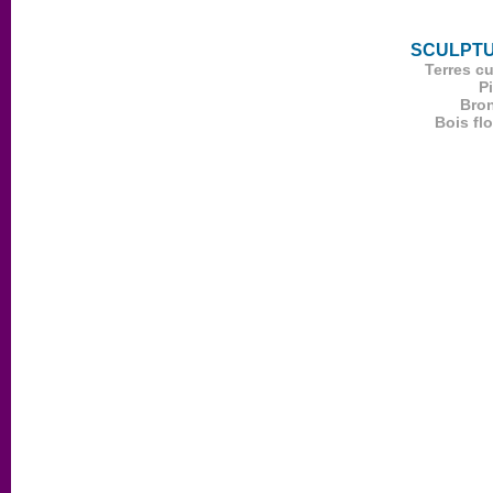
SCULPT
Terres cu
Pi
Bro
Bois flo