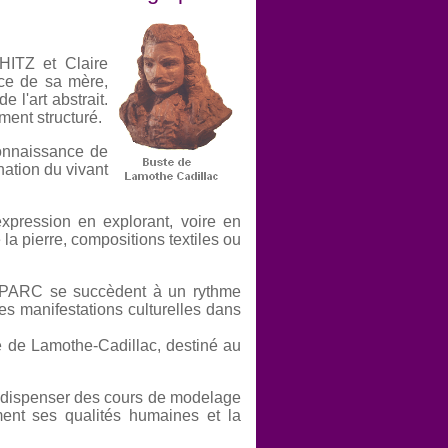
HITZ et Claire
nce de sa mère,
l'art abstrait.
ement structuré.
onnaissance de
nation du vivant
expression en explorant, voire en
 la pierre, compositions textiles ou
DUPARC se succèdent à un rythme
s manifestations culturelles dans
te de Lamothe-Cadillac, destiné au
our dispenser des cours de modelage
ent ses qualités humaines et la