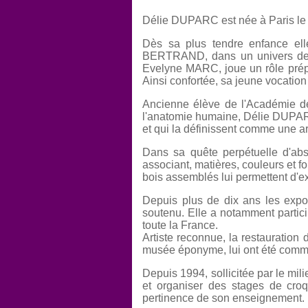
Délie DUPARC est née à Paris le 3
Dès sa plus tendre enfance el
BERTRAND, dans un univers de co
Evelyne MARC, joue un rôle prépon
Ainsi confortée, sa jeune vocation 
Ancienne élève de l'Académie d
l'anatomie humaine, Délie DUPARC 
et qui la définissent comme une a
Dans sa quête perpétuelle d'abso
associant, matières, couleurs et fo
bois assemblés lui permettent d'ex
Depuis plus de dix ans les exp
soutenu. Elle a notamment partic
toute la France.
Artiste reconnue, la restauration
musée éponyme, lui ont été comma
Depuis 1994, sollicitée par le mil
et organiser des stages de cro
pertinence de son enseignement.