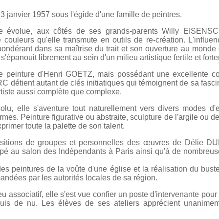
 janvier 1957 sous l'égide d'une famille de peintres.
le évolue, aux côtés de ses grands-parents Willy EISENSC
uleurs qu'elle transmute en outils de re-création. L'influe
dérant dans sa maîtrise du trait et son ouverture au monde de 
s'épanouit librement au sein d'un milieu artistique fertile et fort
e peinture d'Henri GOETZ, mais possédant une excellente c
détient autant de clés initiatiques qui témoignent de sa fasci
rtiste aussi complète que complexe.
lu, elle s'aventure tout naturellement vers divers modes d'
rmes. Peinture figurative ou abstraite, sculpture de l'argile ou de
primer toute la palette de son talent.
ositions de groupes et personnelles des œuvres de Délie 
ipé au salon des Indépendants à Paris ainsi qu'à de nombreuse
 des peintures de la voûte d'une église et la réalisation du bus
ndées par les autorités locales de sa région.
ieu associatif, elle s'est vue confier un poste d'intervenante p
quis de nu. Les élèves de ses ateliers apprécient unanimem